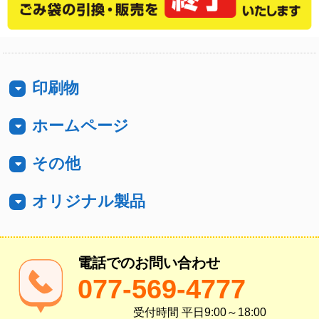
印刷物
ホームページ
名刺
その他
ホームページ
チラシ・ポスター
オリジナル製品
パソコン教室
テンプレート
パンフレット
LINEスタンプ
電話でのお問い合わせ
似顔絵制作
077-569-4777
ブログ
冊子印刷・製本印刷
受付時間 平日9:00～18:00